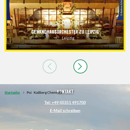
© Andreas Schmidt
Gewandhausorchester zu Leipzig
Leipzig
Kontakt
Startseite
Poi
Kaßberg Chemnitz
Tel: +49 (0)351 491700
E-Mail schreiben