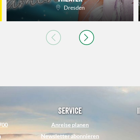
Dresden
Service
1700
Anreise planen
n
Newsletter abonnieren