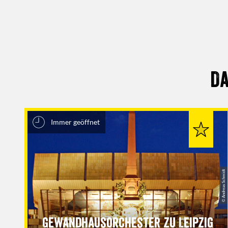
Da
Immer geöffnet
© Andreas Schmidt
Gewandhausorchester zu Leipzig