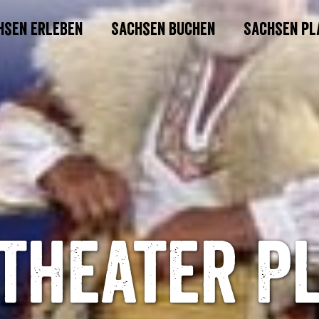
hsen erleben
Sachsen buchen
Sachsen pl
theater P