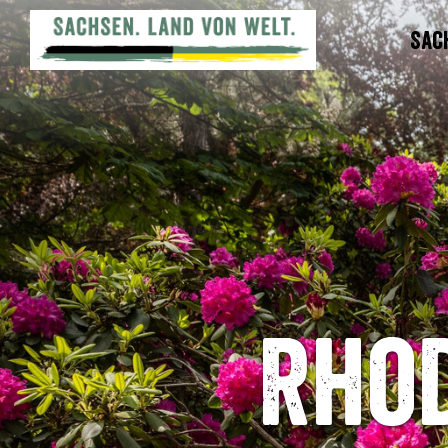
Sac
Rho