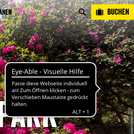
Buchen
anen
park