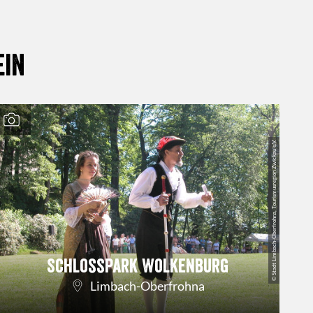
ein
© Stadt Limbach-Oberfrohna, Tourismusregion Zwickau e.V.
Schlosspark Wolkenburg
Limbach-Oberfrohna