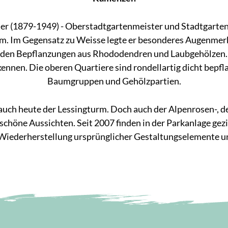
r (1879-1949) - Oberstadtgartenmeister und Stadtgarteni
. Im Gegensatz zu Weisse legte er besonderes Augenmerk
den Bepflanzungen aus Rhododendren und Laubgehölzen. D
ennen. Die oberen Quartiere sind rondellartig dicht bepfla
Baumgruppen und Gehölzpartien.
auch heute der Lessingturm. Doch auch der Alpenrosen-, d
höne Aussichten. Seit 2007 finden in der Parkanlage ge
iederherstellung ursprünglicher Gestaltungselemente und