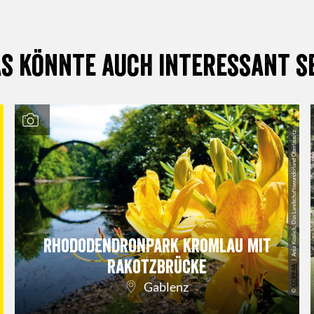
s könnte auch interessant s
| Anja Koalick, Das Landschaftswunderland Oberlausitz
Rhododendronpark Kromlau mit
Rakotzbrücke
CC-BY-SA
Gablenz
©