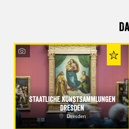
Da
© Oliver Killig
Staatliche Kunstsammlungen
Dresden
Dresden