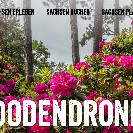
hsen erleben
Sachsen buchen
Sachsen pl
dodendron