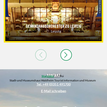
© Andreas Schmidt
Gewandhausorchester zu Leipzig
Leipzig
Kontakt
Startseite
Poi
Stadt-und Museumshaus Waldheim Tourist Information und Museum
Tel: +49 (0)351 491700
E-Mail schreiben