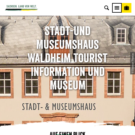
Stadt-und
Museumshaus
Waldheim Tourist
© Dietmar Thomas
Information und
Museum
Auf einen Blick