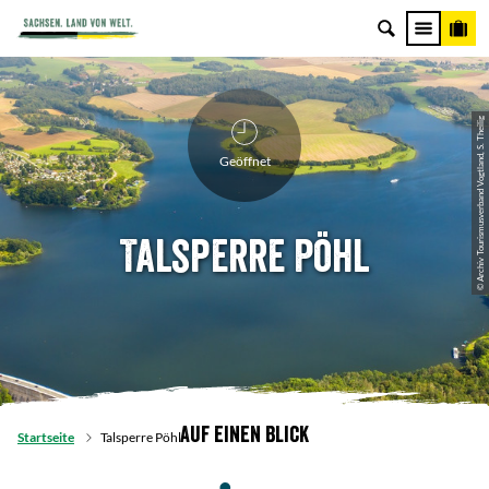
© Archiv Tourismusverband Vogtland, S. Theilig
Geöffnet
Talsperre Pöhl
Auf einen Blick
Startseite
Talsperre Pöhl