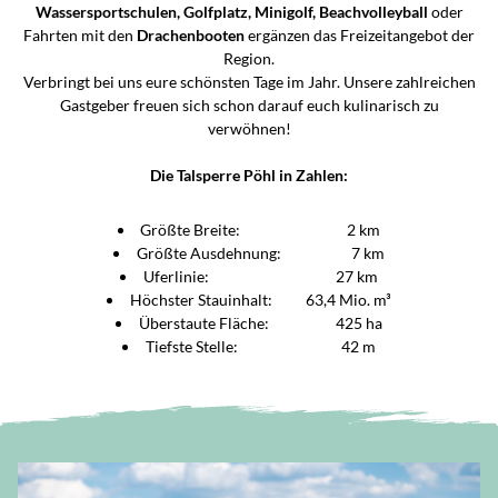
Wassersportschulen, Golfplatz, Minigolf, Beachvolleyball
oder
Fahrten mit den
Drachenbooten
ergänzen das Freizeitangebot der
Region.
Verbringt bei uns eure schönsten Tage im Jahr. Unsere zahlreichen
Gastgeber freuen sich schon darauf euch kulinarisch zu
verwöhnen!
Die Talsperre Pöhl in Zahlen:
Größte Breite: 2 km
Größte Ausdehnung: 7 km
Uferlinie: 27 km
Höchster Stauinhalt: 63,4 Mio. m³
Überstaute Fläche: 425 ha
Tiefste Stelle: 42 m