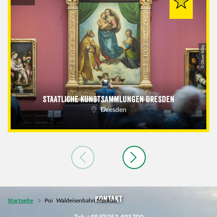
© Oliver Killig
Staatliche Kunstsammlungen Dresden
Dresden
Kontakt
Startseite
Poi
Waldeisenbahn Muskau
Tel: +49 (0)351 491700