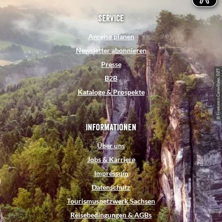
c
n
u
s
n
e
t
t
t
k
Service
b
e
u
a
e
Anreise planen
o
r
b
g
d
Newsletter abonnieren
o
e
e
r
I
Presse
k
s
a
n
© Francesco Carovillano, DZT
B2B
t
m
Kataloge & Prospekte
Informationen
Über uns
Jobs & Karriere
Impressum
Datenschutz
Tourismusnetzwerk Sachsen
Reisebedingungen & AGBs