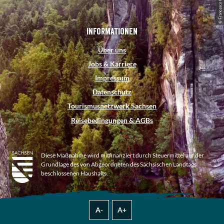
Informationen
Über uns
Jobs & Karriere
Impressum
Datenschutz
Tourismusnetzwerk Sachsen
Reisebedingungen & AGBs
Diese Maßnahme wird mitfinanziert durch Steuermittel auf der
Grundlage des von Abgeordneten des Sächsischen Landtags
beschlossenen Haushalts.
A-
A+