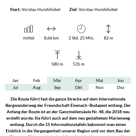
Start:
Vorstau Hundshübel
Ziel:
Vorstau Hundshübel
mittel
8,66 km
2 Std. 25 Min.
82 m
580 m
535 m
Jan
Feb
Mär
Apr
Mai
Jun
Jul
Aug
Sep
Okt
Nov
Dez
Die Route führt fast die ganze Strecke auf dem Internationale
Bergwanderweg der Freundschaft Eisenach–Budapest entlang. Der
Anfang der Route ist an der Ganzmeilensäule Nr. 48, die 2018 neu
erstellt wurde. Sie führt auch auf dem neu gestaltetem Marienweg
entlang. Durch die 15 Informationstafeln bekommt man einen
Einblick in die Vergangenheit unserer Region und vor dem Bau der