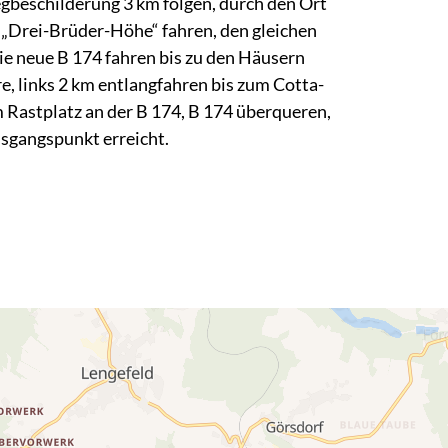
gbeschilderung 3 km folgen, durch den Ort
 „Drei-Brüder-Höhe“ fahren, den gleichen
die neue B 174 fahren bis zu den Häusern
e, links 2 km entlangfahren bis zum Cotta-
m Rastplatz an der B 174, B 174 überqueren,
sgangspunkt erreicht.