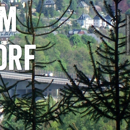
um
© Gemeindeverwaltung Großolbersdorf
orf