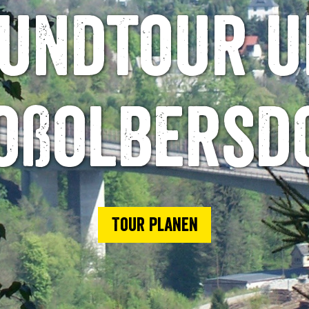
undtour 
oßolbersd
Tour planen