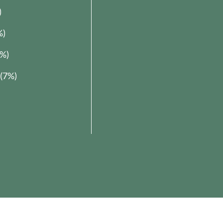
Wetter
)
%)
1%)
(7%)