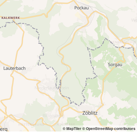
© MapTiler
© OpenStreetMap contributors