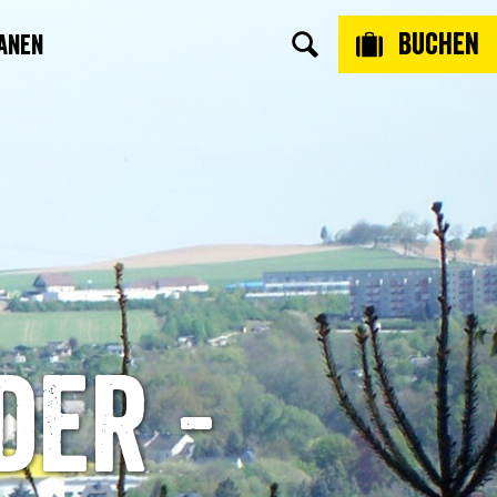
Buchen
anen
der -