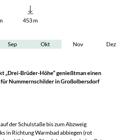
m
453 m
Sep
Okt
Nov
Dez
unkt „Drei-Brüder-Höhe“ genießtman einen
 für Nummernschilder in Großolbersdorf
,auf der Schulstaße bis zum Abzweig
nks in Richtung Warmbad abbiegen (rot