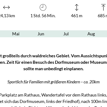
24,13 km
1 Std. 56 Min.
461 m
685 
Mai
Jun
Jul
Aug
hrt großteils durch waldreiches Gebiet. Vom Aussichtsp
agen. Zeit für einen Besuch des Dorfmuseum oder Museum
sollte man unbedingt einplanen.
Sportlich für Familien mit größeren Kindern – ca. 20km
Parkplatz am Rathaus, Wandertafel vor dem Rathaus links
et sich das Dorfmuseum, links der Friedhof), nach 100m li