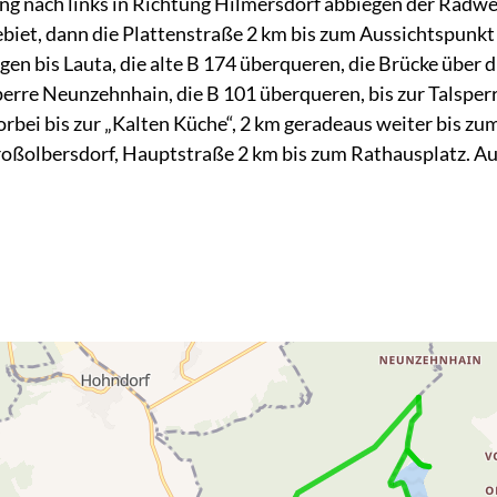
ng nach links in Richtung Hilmersdorf abbiegen der Radwe
biet, dann die Plattenstraße 2 km bis zum Aussichtspunkt
en bis Lauta, die alte B 174 überqueren, die Brücke über 
perre Neunzehnhain, die B 101 überqueren, bis zur Talsperr
rbei bis zur „Kalten Küche“, 2 km geradeaus weiter bis zu
roßolbersdorf, Hauptstraße 2 km bis zum Rathausplatz. Au