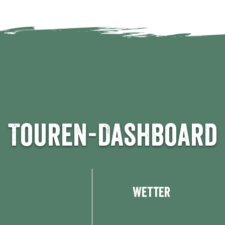
8 km
10 km
12 km
14 km
1
0 km
24 km
Touren-Dashboard