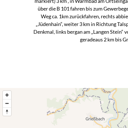
markiert) 3 km , in Warmbad am Ortseinga
über die B 101 fahren bis zum Gewerbege
Weg ca. 1km zurückfahren, rechts abbieg
„Jüdenhain“, weiter 3 km in Richtung Tals
Denkmal, links bergan am „Langen Stein“ vo
geradeaus 2 km bis G