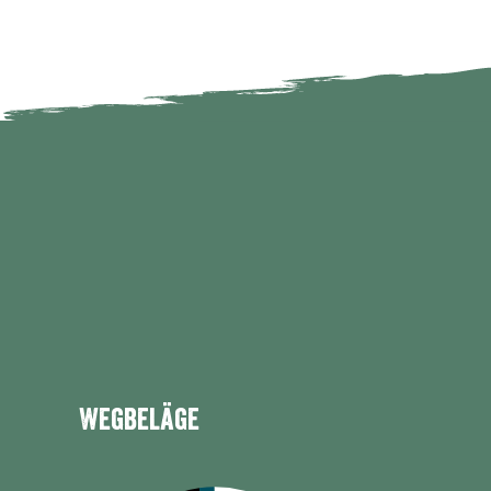
0 km
2 km
4 km
6 km