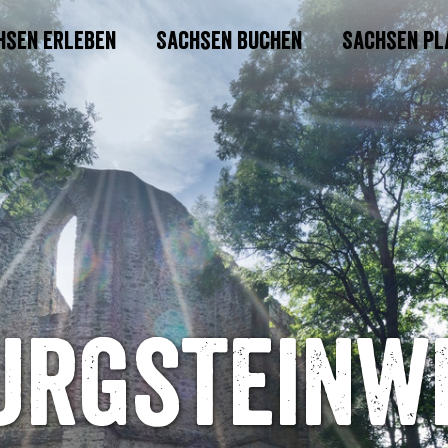
hsen erleben
Sachsen buchen
Sachsen pl
urgsteinw