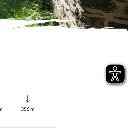
m
356 m