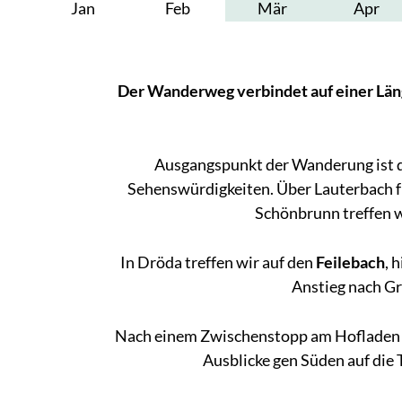
Jan
Feb
Mär
Apr
Der Wanderweg verbindet auf einer Läng
Ausgangspunkt der Wanderung ist d
Sehenswürdigkeiten. Über Lauterbach f
Schönbrunn treffen w
In Dröda treffen wir auf den
Feilebach
, 
Anstieg nach G
Nach einem Zwischenstopp am Hofladen 
Ausblicke gen Süden auf die 