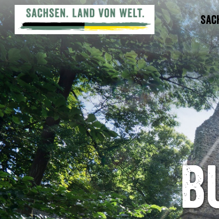
Sac
B