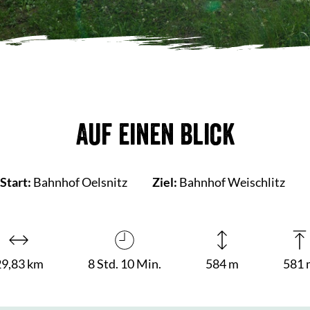
Auf einen Blick
Start:
Bahnhof Oelsnitz
Ziel:
Bahnhof Weischlitz
29,83 km
8 Std. 10 Min.
584 m
581 