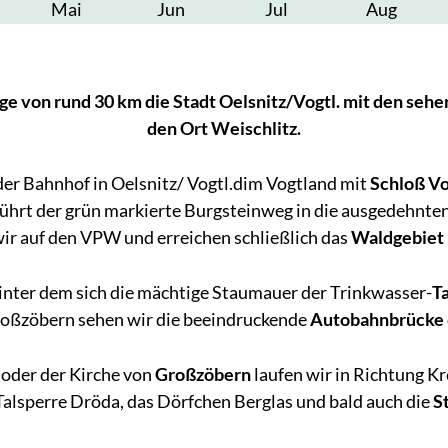
Mai
Jun
Jul
Aug
e von rund 30 km die Stadt Oelsnitz/Vogtl. mit den seh
den Ort Weischlitz.
er Bahnhof in Oelsnitz/ Vogtl.dim Vogtland mit
Schloß Vo
ührt der grün markierte Burgsteinweg in die ausgedehnt
ir auf den VPW und erreichen schließlich das
Waldgebiet
hinter dem sich die mächtige Staumauer der Trinkwasser-
T
roßzöbern sehen wir die beeindruckende
Autobahnbrücke
oder der Kirche von
Großzöbern
laufen wir in Richtung Kr
Talsperre Dröda, das Dörfchen Berglas und bald auch die
S