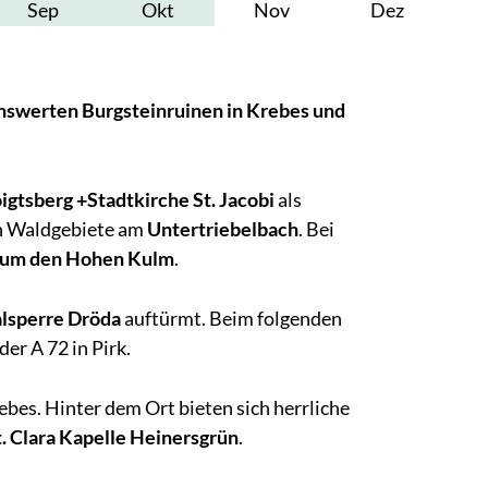
Sep
Okt
Nov
Dez
enswerten Burgsteinruinen in Krebes und
igtsberg +
Stadtkirche St. Jacobi
als
en Waldgebiete am
Untertriebelbach
. Bei
 um den Hohen Kulm
.
alsperre Dröda
auftürmt. Beim folgenden
der A 72 in Pirk.
ebes. Hinter dem Ort bieten sich herrliche
t. Clara Kapelle Heinersgrün
.