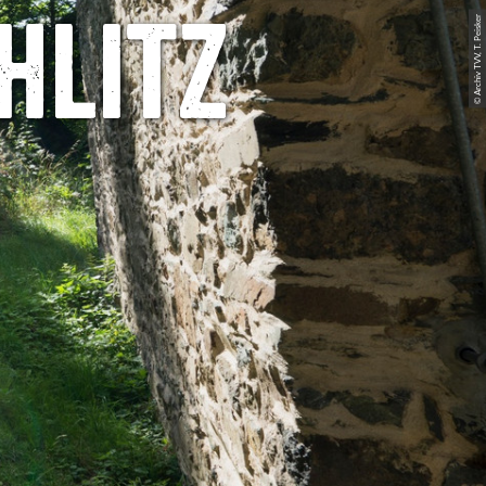
hlitz
© Archiv TVV, T. Peisker