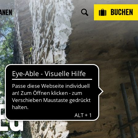
Buchen
anen
eg