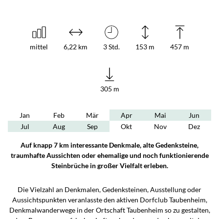
mittel
6,22 km
3 Std.
153 m
457 m
305 m
Jan
Feb
Mär
Apr
Mai
Jun
Jul
Aug
Sep
Okt
Nov
Dez
Auf knapp 7 km interessante Denkmale, alte Gedenksteine,
traumhafte Aussichten oder ehemalige und noch funktionierende
Steinbrüche in großer Vielfalt erleben.
Die Vielzahl an Denkmalen, Gedenksteinen, Ausstellung oder
Aussichtspunkten veranlasste den aktiven Dorfclub Taubenheim,
Denkmalwanderwege in der Ortschaft Taubenheim so zu gestalten,