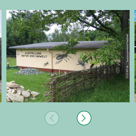
© CC-BY-SA | Tourismusverband Vogtland
and e.V.