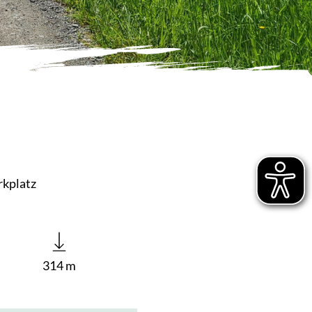
rkplatz
314 m