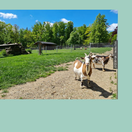
© CC-BY-SA | Archiv TVV