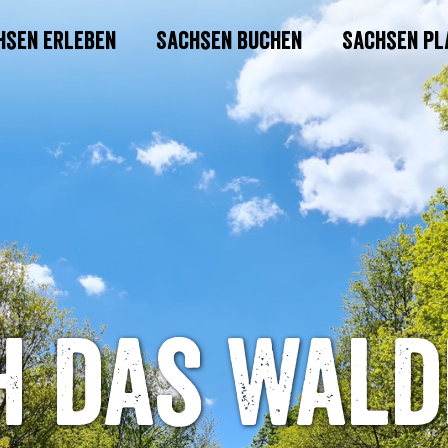
hsen erleben
Sachsen buchen
Sachsen pl
h das Wald