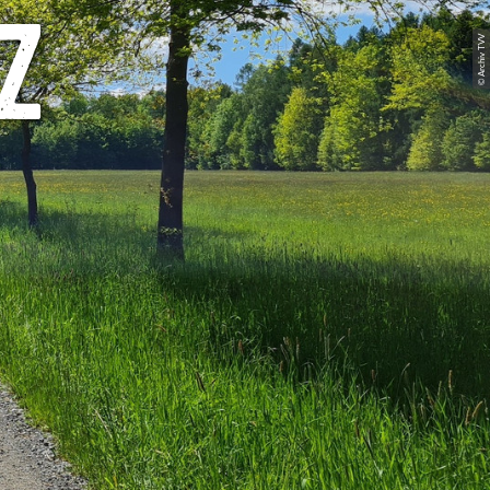
z
© Archiv TVV