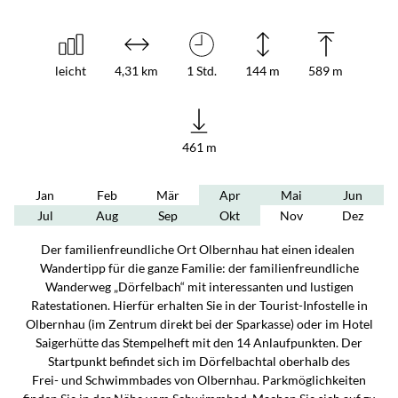
leicht
4,31 km
1 Std.
144 m
589 m
461 m
Jan
Feb
Mär
Apr
Mai
Jun
Jul
Aug
Sep
Okt
Nov
Dez
Der familienfreundliche Ort Olbernhau hat einen idealen
Wandertipp für die ganze Familie: der familienfreundliche
Wanderweg „Dörfelbach“ mit interessanten und lustigen
Ratestationen. Hierfür erhalten Sie in der Tourist-Infostelle in
Olbernhau (im Zentrum direkt bei der Sparkasse) oder im Hotel
Saigerhütte das Stempelheft mit den 14 Anlaufpunkten. Der
Startpunkt befindet sich im Dörfelbachtal oberhalb des
Frei- und Schwimmbades von Olbernhau. Parkmöglichkeiten