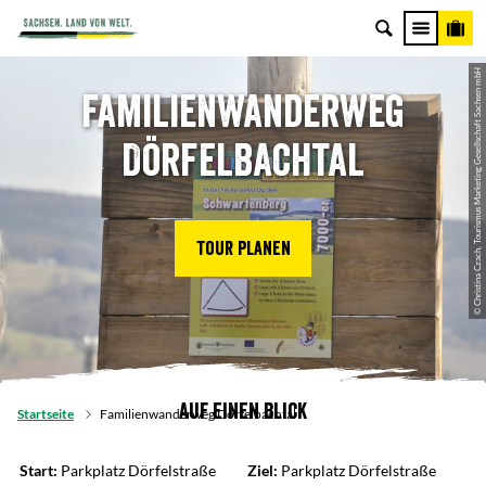
© Christina Czach, Tourismus Marketing Gesellschaft Sachsen mbH
Familienwanderweg
Dörfelbachtal
Tour planen
Auf einen Blick
Startseite
Familienwanderweg Dörfelbachtal
Start:
Parkplatz Dörfelstraße
Ziel:
Parkplatz Dörfelstraße