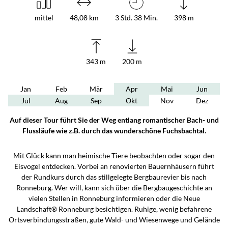
mittel
48,08 km
3 Std. 38 Min.
398 m
343 m
200 m
Jan
Feb
Mär
Apr
Mai
Jun
Jul
Aug
Sep
Okt
Nov
Dez
Auf dieser Tour führt Sie der Weg entlang romantischer Bach- und
Flussläufe wie z.B. durch das wunderschöne Fuchsbachtal.
Mit Glück kann man heimische Tiere beobachten oder sogar den
Eisvogel entdecken. Vorbei an renovierten Bauernhäusern führt
der Rundkurs durch das stillgelegte Bergbaurevier bis nach
Ronneburg. Wer will, kann sich über die Bergbaugeschichte an
vielen Stellen in Ronneburg informieren oder die Neue
Landschaft® Ronneburg besichtigen. Ruhige, wenig befahrene
Ortsverbindungsstraßen, gute Wald- und Wiesenwege und Gelände