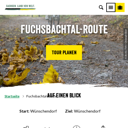
Fuchsbachtal-Route
© Archiv TVV / Christoph Beer
Tour planen
Auf einen Blick
Startseite
Fuchsbachtal-Route
Start:
Wünschendorf
Ziel:
Wünschendorf