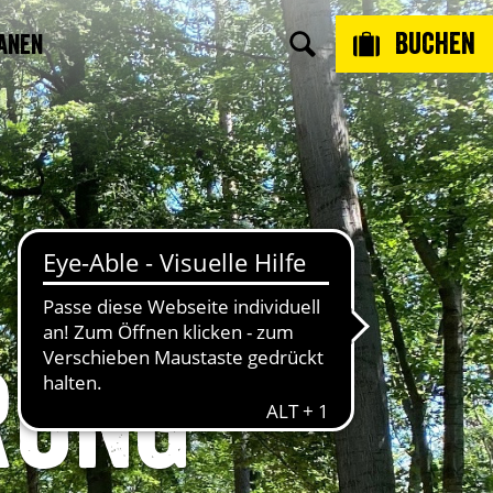
Buchen
anen
rung