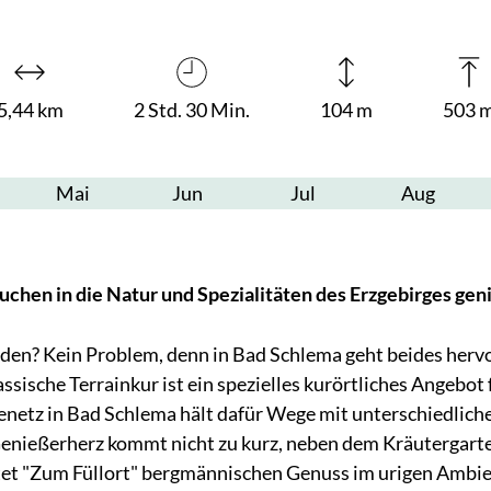
5,44 km
2 Std. 30 Min.
104 m
503 
Mai
Jun
Jul
Aug
tauchen in die Natur und Spezialitäten des Erzgebirges geni
den? Kein Problem, denn in Bad Schlema geht beides her
assische Terrainkur ist ein spezielles kurörtliches Angebo
netz in Bad Schlema hält dafür Wege mit unterschiedlich
enießerherz kommt nicht zu kurz, neben dem Kräutergarte
tet "Zum Füllort" bergmännischen Genuss im urigen Ambie