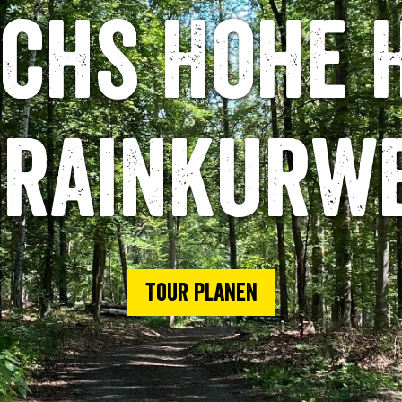
chs Hohe 
rrainkurwe
Tour planen