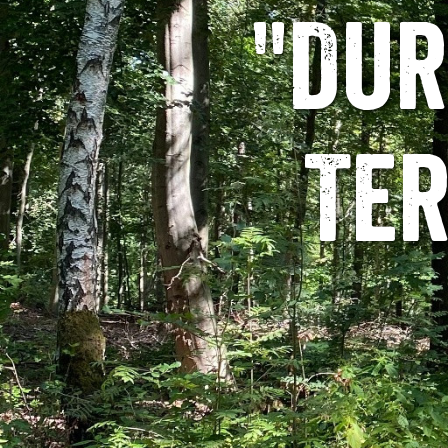
"Dur
Te