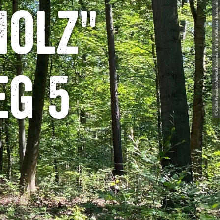
© Große Kreisstadt Aue-Bad Schlema, Amt für Kultur und Tourismus
Holz"
g 5