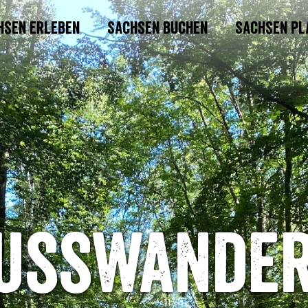
hsen erleben
Sachsen buchen
Sachsen pl
usswande