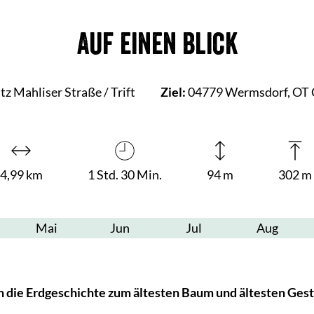
Auf einen Blick
 Mahliser Straße / Trift
Ziel:
04779 Wermsdorf, OT Co
4,99 km
1 Std. 30 Min.
94 m
302 m
Mai
Jun
Jul
Aug
n die Erdgeschichte zum ältesten Baum und ältesten Ges