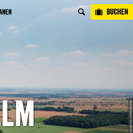
Buchen
anen
llm
© T. Bichler (www.best-of-wandern.de), LEIPZIG REGION