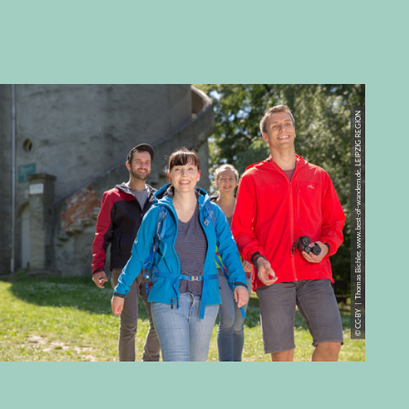
© CC-BY | Thomas Bichler, www.best-of-wandern.de, LEIPZIG REGION