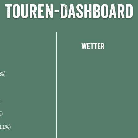
Touren-Dashboard
Wetter
9%)
)
%)
11%)