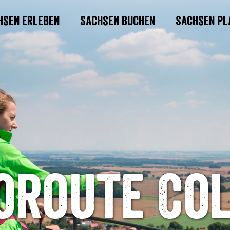
hsen erleben
Sachsen buchen
Sachsen pl
oroute Co