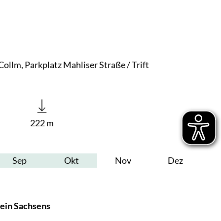
llm, Parkplatz Mahliser Straße / Trift
222 m
Sep
Okt
Nov
Dez
tein Sachsens