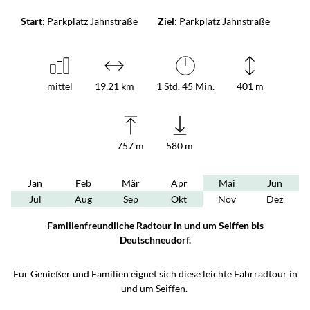
Start:
Parkplatz Jahnstraße
Ziel:
Parkplatz Jahnstraße
mittel
19,21 km
1 Std. 45 Min.
401 m
757 m
580 m
Jan
Feb
Mär
Apr
Mai
Jun
Jul
Aug
Sep
Okt
Nov
Dez
Familienfreundliche Radtour in und um Seiffen bis
Deutschneudorf.
Für Genießer und Familien eignet sich diese leichte Fahrradtour in
und um Seiffen.