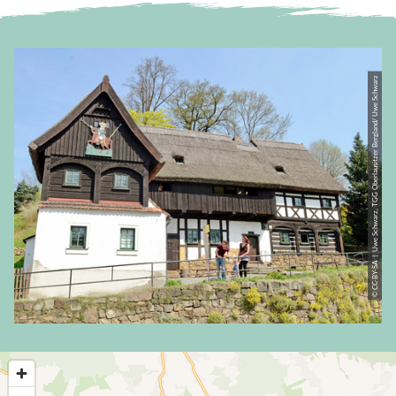
© CC-BY-SA | Uwe Schwarz, TGG Oberlausitzer Bergland/ Uwe Schwarz