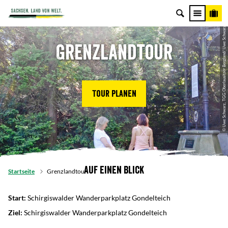
© Uwe Schwarz, TGG Oberlausitzer Bergland/ Uwe Schwarz
Grenzlandtour
Tour planen
Auf einen Blick
Startseite
Grenzlandtour
Start:
Schirgiswalder Wanderparkplatz Gondelteich
Ziel:
Schirgiswalder Wanderparkplatz Gondelteich