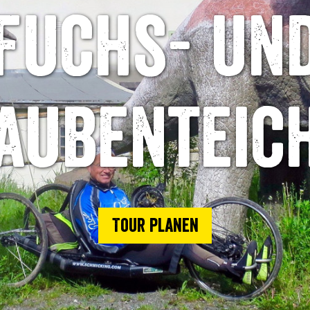
Fuchs- un
aubenteic
Tour planen