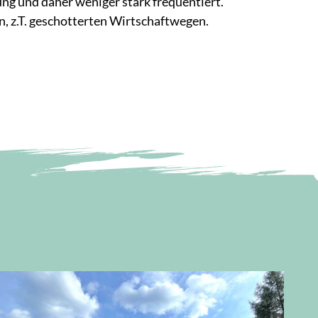
ng und daher weniger stark frequentiert.
en, z.T. geschotterten Wirtschaftwegen.