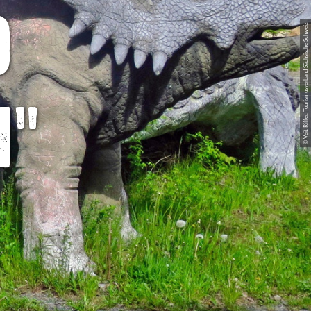
d
© Veit Riffer, Tourismusverband Sächsische Schweiz
h"