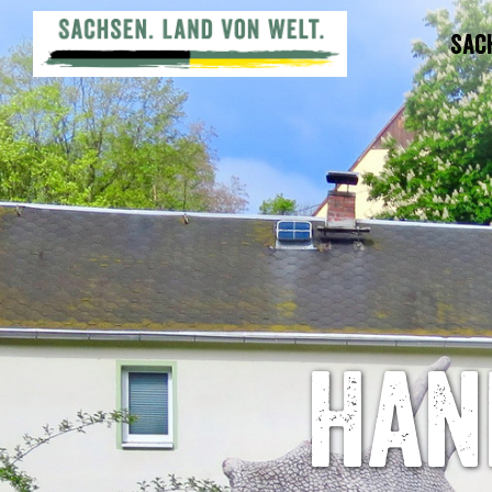
Sac
Han