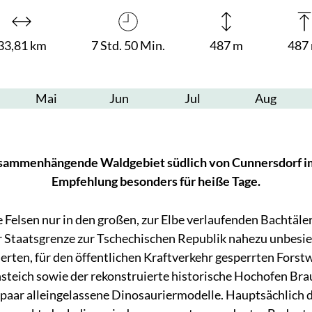
33,81 km
7 Std. 50 Min.
487 m
487
Mai
Jun
Jul
Aug
usammenhängende Waldgebiet südlich von Cunnersdorf im
Empfehlung besonders für heiße Tage.
e Felsen nur in den großen, zur Elbe verlaufenden Bachtäle
Staatsgrenze zur Tschechischen Republik nahezu unbesie
tierten, für den öffentlichen Kraftverkehr gesperrten Fors
hsteich sowie der rekonstruierte historische Hochofen Bra
 paar alleingelassene Dinosauriermodelle. Hauptsächlich de