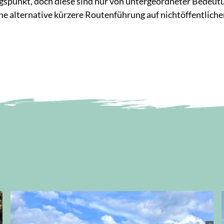
spunkt, doch diese sind nur von untergeordneter Bedeutu
ine alternative kürzere Routenführung auf nichtöffentlich