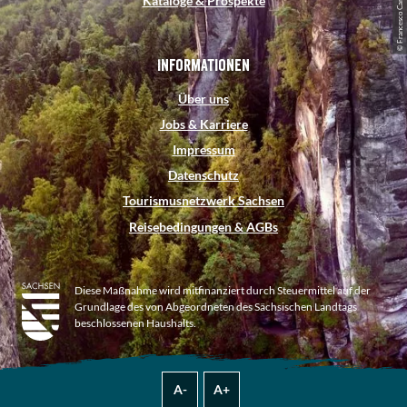
© Francesco Carovillano, DZT
Kataloge & Prospekte
Informationen
Über uns
Jobs & Karriere
Impressum
Datenschutz
Tourismusnetzwerk Sachsen
Reisebedingungen & AGBs
Diese Maßnahme wird mitfinanziert durch Steuermittel auf der
Grundlage des von Abgeordneten des Sächsischen Landtags
beschlossenen Haushalts.
A-
A+