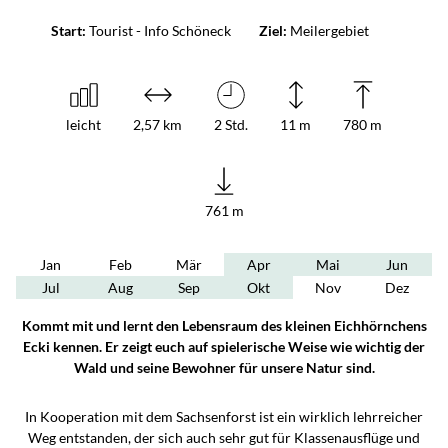
Start:
Tourist - Info Schöneck
Ziel:
Meilergebiet
leicht
2,57 km
2 Std.
11 m
780 m
761 m
Jan
Feb
Mär
Apr
Mai
Jun
Jul
Aug
Sep
Okt
Nov
Dez
Kommt mit und lernt den Lebensraum des kleinen Eichhörnchens
Ecki kennen. Er zeigt euch auf spielerische Weise wie wichtig der
Wald und seine Bewohner für unsere Natur sind.
In Kooperation mit dem Sachsenforst ist ein wirklich lehrreicher
Weg entstanden, der sich auch sehr gut für Klassenausflüge und