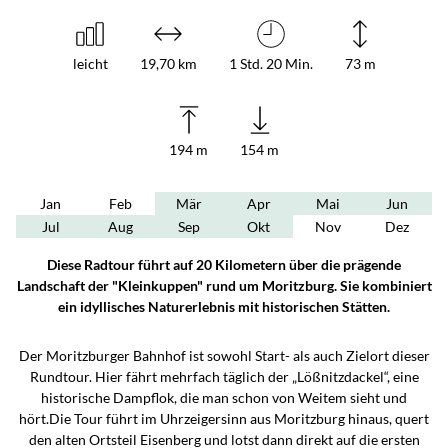
leicht
19,70 km
1 Std. 20 Min.
73 m
194 m
154 m
Jan
Feb
Mär
Apr
Mai
Jun
Jul
Aug
Sep
Okt
Nov
Dez
Diese Radtour führt auf 20 Kilometern über die prägende
Landschaft der "Kleinkuppen" rund um Moritzburg. Sie kombiniert
ein idyllisches Naturerlebnis mit historischen Stätten.
Der Moritzburger Bahnhof ist sowohl Start- als auch Zielort dieser
Rundtour. Hier fährt mehrfach täglich der „Lößnitzdackel“, eine
historische Dampflok, die man schon von Weitem sieht und
hört.Die Tour führt im Uhrzeigersinn aus Moritzburg hinaus, quert
den alten Ortsteil Eisenberg und lotst dann direkt auf die ersten