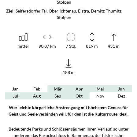
Stolpen
Ziel:
Seifersdorfer Tal, Oberlichtenau, Elstra, Demitz-Thumitz,
Stolpen
mittel
90,87 km
7 Std.
819 m
431 m
188 m
Jan
Feb
Mär
Apr
Mai
Jun
Jul
Aug
Sep
Okt
Nov
Dez
Wer leichte körperliche Anstrengung mit höchstem Genuss für
Geist und Seele verbinden will, für den ist die Kulturroute ideal.
Bedeutende Parks und Schlösser säumen ihren Verlauf, so unter
anderem das Barockschloss in Rammenau, der historische