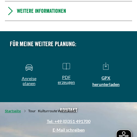
Weitere Informationen
Für meine weitere Planung:
PDF
GPX
Anreise
erzeugen
planen
herunterladen
Kontakt
Startseite
Tour
Kulturroute Westlausitz
Tel: +49 (0)351 491700
E-Mail schreiben