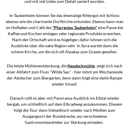
und mit viel Liebe zum Detail saniert wurden.
In Taubenheim können Sie das ehemalige Rittergut mit Schloss
ebenso wie die charmante Dorfkirche erkunden. Ebenso kann man
im Hofladen und Café des
"Pfarrgutes Taubenheim"
eine Pause bei
Kaffee und Kuchen einlegen oder regionale Produkte erwerben.
Nach der Ortschaft wird es hügeliger, dafür lohnen sich die
Ausblicke über die nahe Region sehr. In Sora wartet dann die
schöne Kirche, um die sich oft Alpakas zum Grasen gesellen.
Die letzte Mühlenentdeckung, die
Neudeckmühle
, zeigt sich nach
einer Abfahrt zum Fluss "Wilde Sau" - hier lohnt am Wochenende
der Abstecher zum Biergarten, denn dann folgt eine steile Rampe
wieder hinauf.
Danach rollt es aber mit Panorama-Ausblick ins Elbtal wieder
bergab, um schließlich auf dem Elbradweg anzukommen. Diesem
folgt die Tour dann linkselbisch wieder nach Meißen zum
Ausgangsort der Rundstrecke, wo verschiedene
Gastronomieanbieter zur Stärkung einladen.