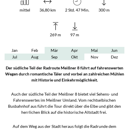
mittel
36,80 km
2 Std. 47 Min.
300 m
269 m
97 m
Jan
Feb
Mär
Apr
Mai
Jun
Jul
Aug
Sep
Okt
Nov
Dez
Der südliche Teil der Radroute Meißner 8 führt auf fahrenswerten
Wegen durch romantische Täler und vorbei an zahlreichen Mühlen
mit Historie und Einkehrmöglichkeit.
Auch der südliche Teil der Meißner 8 bietet viel Sehens- und
Fahrenswertes im Meißner Umland. Vom rechtselbischen
Busbahnhof aus führt die Tour direkt über die Elbe und gibt den
herrlichen Blick auf die historische Altstadt frei.
Auf dem Weg aus der Stadt heraus folgt die Radrunde dem