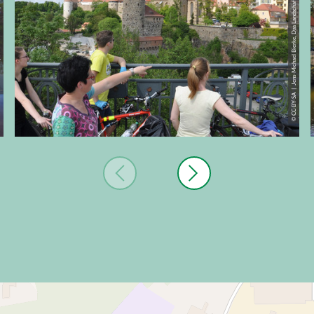
© CC-BY-SA | Jens-Michael Bierke, Das Landschaftswunderland Oberlausitz
dt Radeberg