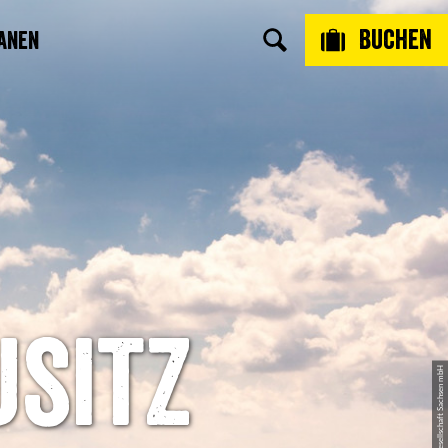
Buchen
anen
usitz