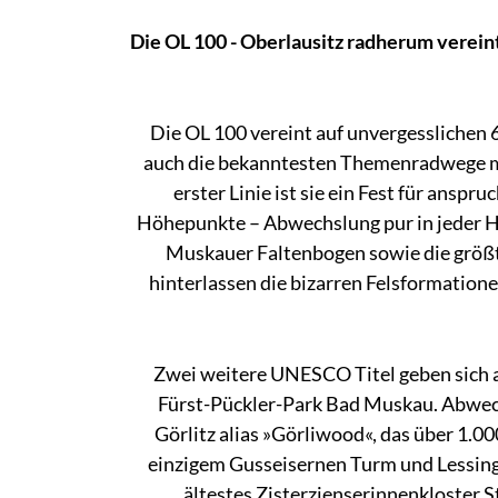
Die OL 100 - Oberlausitz radherum verein
Die OL 100 vereint auf unvergesslichen 
auch die bekanntesten Themenradwege mit
erster Linie ist sie ein Fest für ansp
Höhepunkte – Abwechslung pur in jeder H
Muskauer Faltenbogen sowie die größt
hinterlassen die bizarren Felsformation
Zwei weitere UNESCO Titel geben sich a
Fürst-Pückler-Park Bad Muskau. Abwech
Görlitz alias »Görliwood«, das über 1.
einzigem Gusseisernen Turm und Lessing
ältestes Zisterzienserinnenkloster S