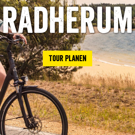
radherum
Tour planen