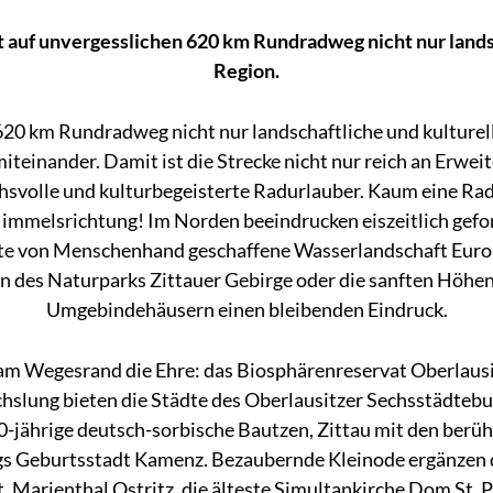
t auf unvergesslichen 620 km Rundradweg nicht nur land
Region.
620 km Rundradweg nicht nur landschaftliche und kulturel
einander. Damit ist die Strecke nicht nur reich an Erwei
ruchsvolle und kulturbegeisterte Radurlauber. Kaum eine Ra
immelsrichtung! Im Norden beeindrucken eiszeitlich ge
e von Menschenhand geschaffene Wasserlandschaft Europ
en des Naturparks Zittauer Gebirge oder die sanften Höhe
Umgebindehäusern einen bleibenden Eindruck.
m Wegesrand die Ehre: das Biosphärenreservat Oberlausi
slung bieten die Städte des Oberlausitzer Sechsstädtebun
000-jährige deutsch-sorbische Bautzen, Zittau mit den ber
s Geburtsstadt Kamenz. Bezaubernde Kleinode ergänzen d
t. Marienthal Ostritz, die älteste Simultankirche Dom St.