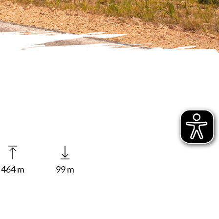
464 m
99 m