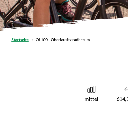
Startseite
OL100 - Oberlausitz radherum
mittel
614,