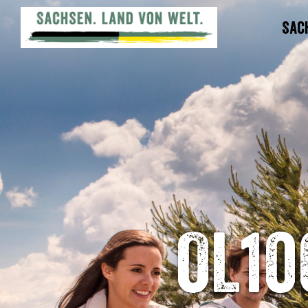
Sac
OL10