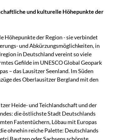
schaftliche und kulturelle Höhepunkte der
le Höhepunkte der Region - sie verbindet
terungs- und Abkürzungsmöglichkeiten, in
dregion in Deutschland vereint so viele
formtes Gefilde im UNESCO Global Geopark
as – das Lausitzer Seenland. Im Süden
nzüge des Oberlausitzer Bergland mit den
tzer Heide- und Teichlandschaft und der
des: die östlichste Stadt Deutschlands
ühmten Fastentüchern, Löbau mit Europas
ie ohnehin reiche Palette: Deutschlands
 Petri Bautzen oder Sachsens schönste