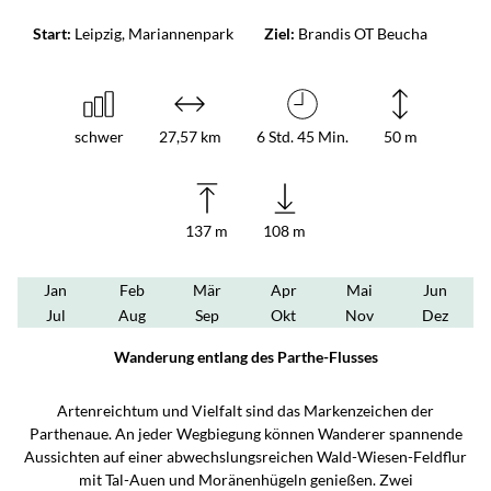
Start:
Leipzig, Mariannenpark
Ziel:
Brandis OT Beucha
schwer
27,57 km
6 Std. 45 Min.
50 m
137 m
108 m
Jan
Feb
Mär
Apr
Mai
Jun
Jul
Aug
Sep
Okt
Nov
Dez
Wanderung entlang des Parthe-Flusses
Artenreichtum und Vielfalt sind das Markenzeichen der
Parthenaue. An jeder Wegbiegung können Wanderer spannende
Aussichten auf einer abwechslungsreichen Wald-Wiesen-Feldflur
mit Tal-Auen und Moränenhügeln genießen. Zwei