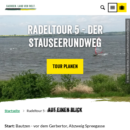
© Jens-Michael Bierke, Das Landschaftswunderland Oberlausitz
Radeltour 5 - Der
Stauseerundweg
Tour planen
Auf einen Blick
Startseite
Radeltour 5 - Der Stauseerundweg
Start:
Bautzen - vor dem Gerbertor, Abzweig Spreegasse