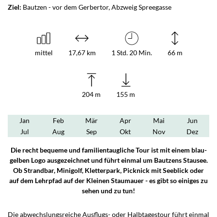
Ziel:
Bautzen - vor dem Gerbertor, Abzweig Spreegasse
mittel
17,67 km
1 Std. 20 Min.
66 m
204 m
155 m
Jan
Feb
Mär
Apr
Mai
Jun
Jul
Aug
Sep
Okt
Nov
Dez
Die recht bequeme und familientaugliche Tour ist mit einem blau-
gelben Logo ausgezeichnet und führt einmal um Bautzens Stausee.
Ob Strandbar, Minigolf, Kletterpark, Picknick mit Seeblick oder
auf dem Lehrpfad auf der Kleinen Staumauer - es gibt so einiges zu
sehen und zu tun!
Die abwechslungsreiche Ausflugs- oder Halbtagestour führt einmal