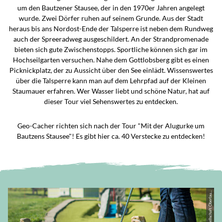
um den Bautzener Stausee, der in den 1970er Jahren angelegt
wurde. Zwei Dörfer ruhen auf seinem Grunde. Aus der Stadt
heraus bis ans Nordost-Ende der Talsperre ist neben dem Rundweg
auch der Spreeradweg ausgeschildert. An der Strandpromenade
bieten sich gute Zwischenstopps. Sportliche können sich gar im
Hochseilgarten versuchen. Nahe dem Gottlobsberg gibt es einen
Picknickplatz, der zu Aussicht über den See einlädt. Wissenswertes
über die Talsperre kann man auf dem Lehrpfad auf der Kleinen
C
C
-
B
Y
-
S
A
|
M
a
r
k
e
ti
n
g
-
G
e
s
ell
s
c
h
a
f
t
O
b
e
rl
a
z
-
Ni
e
d
e
r
s
c
hl
e
si
e
n
m
b
H,
D
a
s
L
a
n
d
s
c
h
a
f
t
s
w
u
n
d
e
rl
a
n
d
O
b
e
rl
a
u
si
t
Staumauer erfahren. Wer Wasser liebt und schöne Natur, hat auf
dieser Tour viel Sehenswertes zu entdecken.
Geo-Cacher richten sich nach der Tour "Mit der Alugurke um
Bautzens Stausee"! Es gibt hier ca. 40 Verstecke zu entdecken!
©
si
t
z