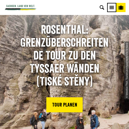
Rosenthal:
Grenzüberschreiten
© Sebastian Thiel, Tourismusverband Sächsische Schweiz
de Tour zu den
Tyssaer Wänden
(TISKÉ STĚNY)
Tour planen