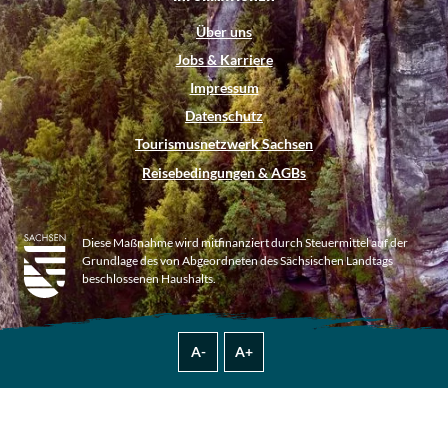
Über uns
Jobs & Karriere
Impressum
Datenschutz
Tourismusnetzwerk Sachsen
Reisebedingungen & AGBs
Diese Maßnahme wird mitfinanziert durch Steuermittel auf der
Grundlage des von Abgeordneten des Sächsischen Landtags
beschlossenen Haushalts.
A-
A+