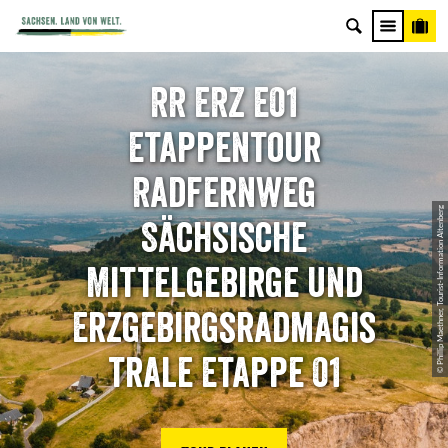
RR ERZ E01
Etappentour
Radfernweg
© Phillip Maethner, Tourist-Information Altenberg
Sächsische
Mittelgebirge und
Erzgebirgsradmagis
trale Etappe 01