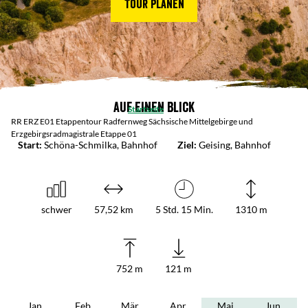
Tour planen
Auf einen Blick
Startseite
RR ERZ E01 Etappentour Radfernweg Sächsische Mittelgebirge und
Erzgebirgsradmagistrale Etappe 01
Start:
Schöna-Schmilka, Bahnhof
Ziel:
Geising, Bahnhof
schwer
57,52 km
5 Std. 15 Min.
1310 m
752 m
121 m
Jan
Feb
Mär
Apr
Mai
Jun