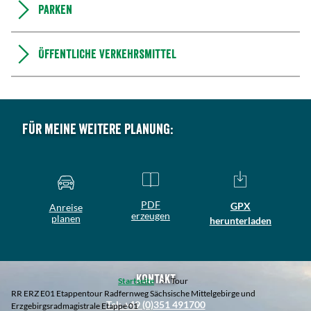
Parken
Öffentliche Verkehrsmittel
Für meine weitere Planung:
PDF
GPX
Anreise
erzeugen
planen
herunterladen
Kontakt
Startseite
Tour
RR ERZ E01 Etappentour Radfernweg Sächsische Mittelgebirge und
Tel: +49 (0)351 491700
Erzgebirgsradmagistrale Etappe 01