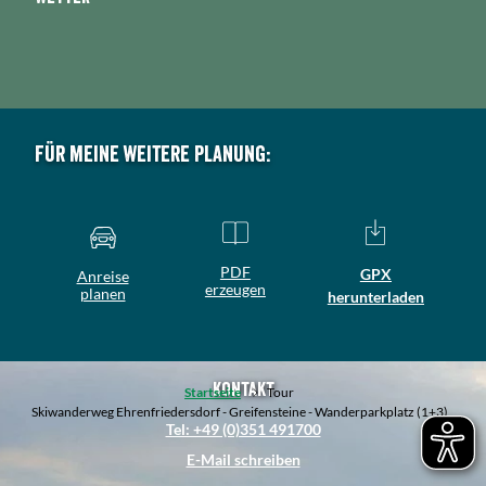
Für meine weitere Planung:
PDF
GPX
Anreise
erzeugen
planen
herunterladen
Kontakt
Startseite
Tour
Skiwanderweg Ehrenfriedersdorf - Greifensteine - Wanderparkplatz (1+3)
Tel: +49 (0)351 491700
E-Mail schreiben