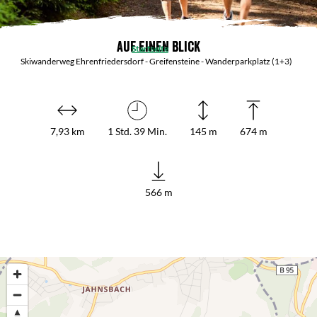
Auf einen Blick
Startseite
Skiwanderweg Ehrenfriedersdorf - Greifensteine - Wanderparkplatz (1+3)
7,93 km
1 Std. 39 Min.
145 m
674 m
566 m