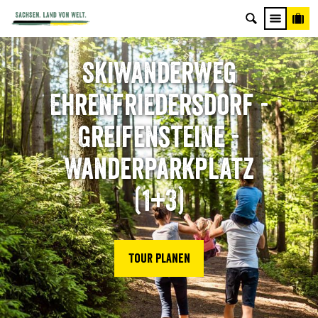
Skiwanderweg
Ehrenfriedersdorf -
Greifensteine -
Wanderparkplatz
(1+3)
Tour planen