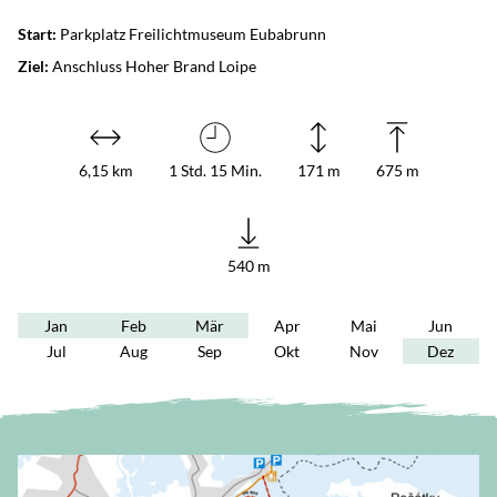
Start:
Parkplatz Freilichtmuseum Eubabrunn
Ziel:
Anschluss Hoher Brand Loipe
6,15 km
1 Std. 15 Min.
171 m
675 m
540 m
Jan
Feb
Mär
Apr
Mai
Jun
Jul
Aug
Sep
Okt
Nov
Dez