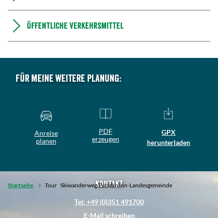
Öffentliche Verkehrsmittel
Für meine weitere Planung:
PDF
GPX
Anreise
erzeugen
planen
herunterladen
Kontakt
Startseite
Tour
Skiwanderweg Eubabrunn-Landesgemeinde
Tel: +49 (0)351 491700
E-Mail schreiben