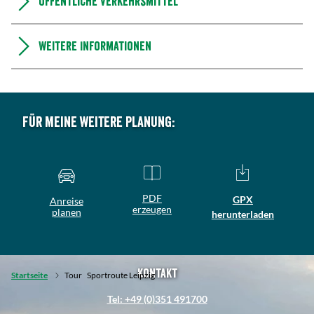
Öffentliche Verkehrsmittel
Weitere Informationen
Für meine weitere Planung:
PDF
GPX
Anreise
erzeugen
planen
herunterladen
Kontakt
Startseite
Tour
Sportroute Leipzig
Tel: +49 (0)351 491700