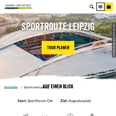
Sportroute Leipzig
© Philipp Kirschner, LEIPZIG REGION
Tour planen
Auf einen Blick
Startseite
Sportroute Leipzig
Start:
Sportforum Ost
Ziel:
Augustusplatz