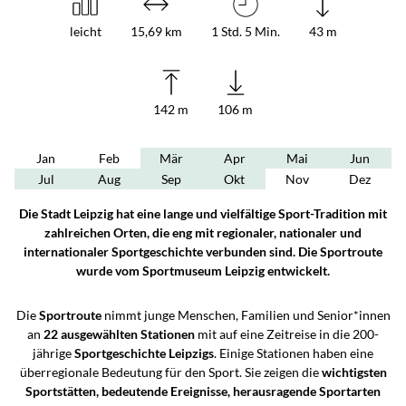
leicht
15,69 km
1 Std. 5 Min.
43 m
142 m
106 m
Jan
Feb
Mär
Apr
Mai
Jun
Jul
Aug
Sep
Okt
Nov
Dez
Die Stadt Leipzig hat eine lange und vielfältige Sport-Tradition mit
zahlreichen Orten, die eng mit regionaler, nationaler und
internationaler Sportgeschichte verbunden sind. Die Sportroute
wurde vom Sportmuseum Leipzig entwickelt.
Die
Sportroute
nimmt junge Menschen, Familien und Senior*innen
an
22 ausgewählten Stationen
mit auf eine Zeitreise in die 200-
jährige
Sportgeschichte Leipzigs
. Einige Stationen haben eine
überregionale Bedeutung für den Sport. Sie zeigen die
wichtigsten
Sportstätten, bedeutende Ereignisse, herausragende Sportarten