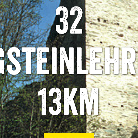
32
gsteinlehr
13km