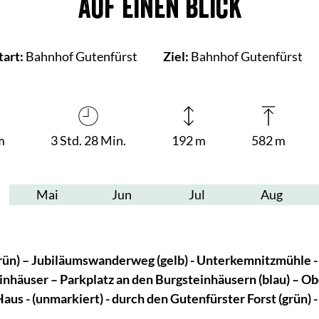
Auf einen Blick
tart:
Bahnhof Gutenfürst
Ziel:
Bahnhof Gutenfürst
m
3 Std. 28 Min.
192 m
582 m
Mai
Jun
Jul
Aug
grün) – Jubiläumswanderweg (gelb) - Unterkemnitzmühle -
teinhäuser – Parkplatz an den Burgsteinhäusern (blau) – 
us - (unmarkiert) - durch den Gutenfürster Forst (grün) 