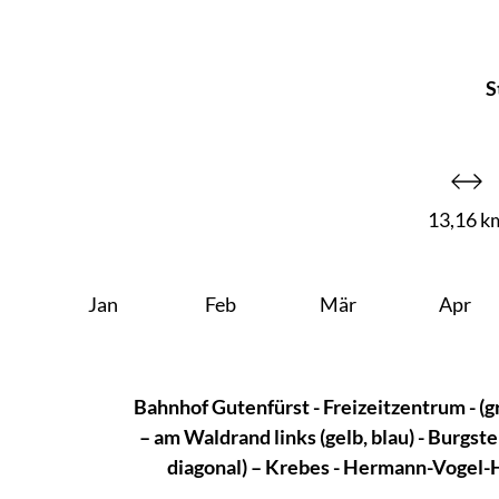
S
13,16 k
Jan
Feb
Mär
Apr
Bahnhof Gutenfürst - Freizeitzentrum - (
– am Waldrand links (gelb, blau) - Burgs
diagonal) – Krebes - Hermann-Vogel-Ha