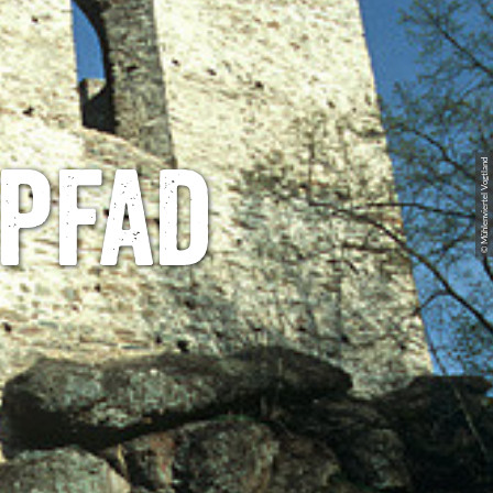
pfad
© Mühlenviertel Vogtland