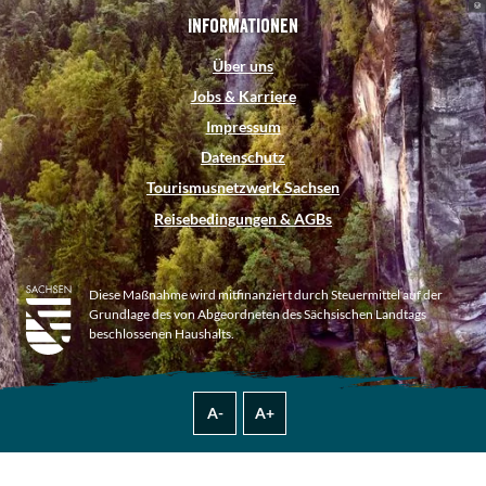
Informationen
Über uns
Jobs & Karriere
Impressum
Datenschutz
Tourismusnetzwerk Sachsen
Reisebedingungen & AGBs
Diese Maßnahme wird mitfinanziert durch Steuermittel auf der
Grundlage des von Abgeordneten des Sächsischen Landtags
beschlossenen Haushalts.
A-
A+