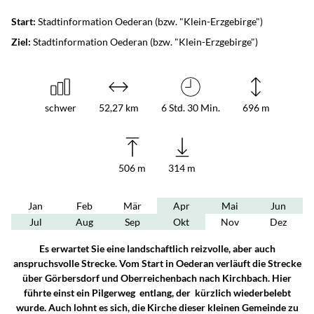
Start:
Stadtinformation Oederan (bzw. "Klein-Erzgebirge")
Ziel:
Stadtinformation Oederan (bzw. "Klein-Erzgebirge")
schwer
52,27 km
6 Std. 30 Min.
696 m
506 m
314 m
Jan
Feb
Mär
Apr
Mai
Jun
Jul
Aug
Sep
Okt
Nov
Dez
Es erwartet Sie eine landschaftlich reizvolle, aber auch
anspruchsvolle Strecke. Vom Start in Oederan verläuft die Strecke
über Görbersdorf und Oberreichenbach nach Kirchbach. Hier
führte einst ein Pilgerweg entlang, der kürzlich wiederbelebt
wurde. Auch lohnt es sich, die Kirche dieser kleinen Gemeinde zu