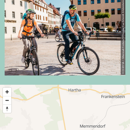
© CC-BY-SA | Silberstadt Freiberg/599media, Paul Schmidt, Erlebnisheimat Erzgebirge