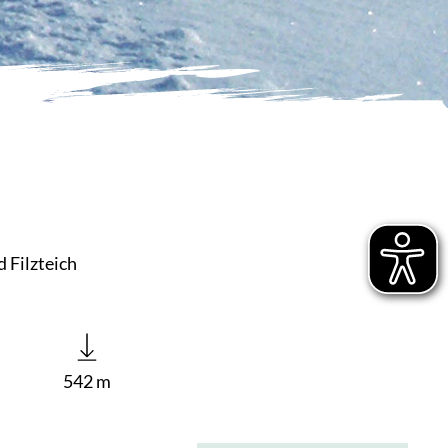
 Filzteich
542 m