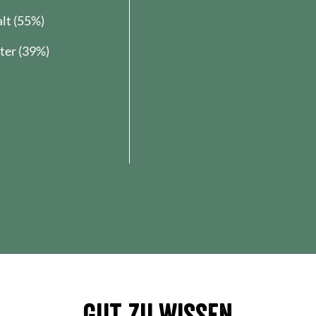
lt (55%)
ter (39%)
Gut zu wissen