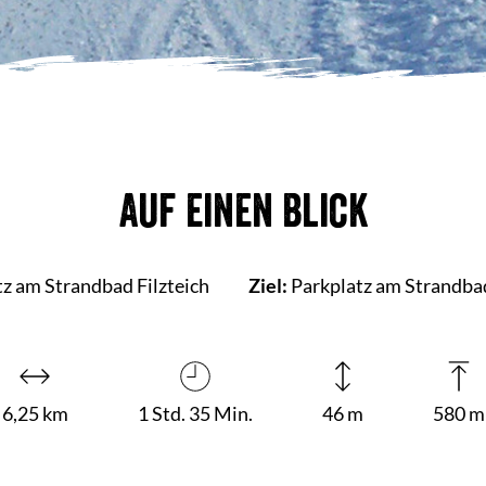
Auf einen Blick
z am Strandbad Filzteich
Ziel:
Parkplatz am Strandbad
6,25 km
1 Std. 35 Min.
46 m
580 m