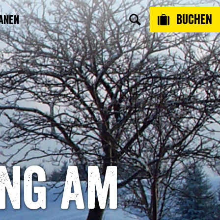
Buchen
anen
ng am