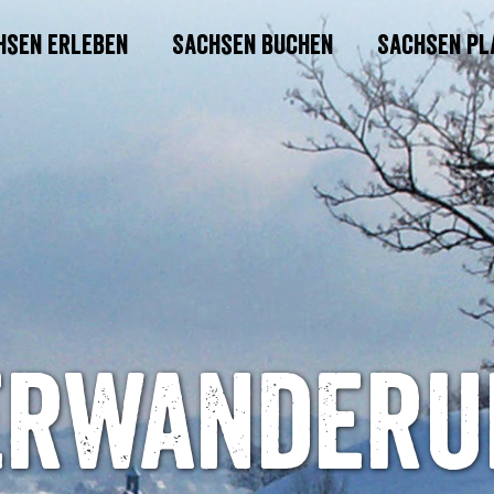
hsen erleben
Sachsen buchen
Sachsen pl
erwanderu