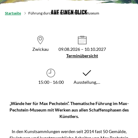
Auf einen Blick
Startseite
Führung durch das Max-Pechstein-Museum
Zwickau
09.08.2026 – 10.10.2027
Terminübersicht
15:00 - 16:00
Ausstellung,…
„Wände her für Max Pechstein“. Thematische Führung im Max-
Pechstein-Museum mit Werken aus allen Schaffensphasen des
Künstlers.
In den Kunstsammlungen werden seit 2014 fast 50 Gemälde,
Skulpturen und kunstgewerbliche Arbeiten von Max Pechstein