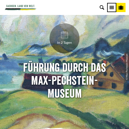
In 2 Tagen
© Max-Pechstein-Museum
Führung durch das
Max-Pechstein-
Museum