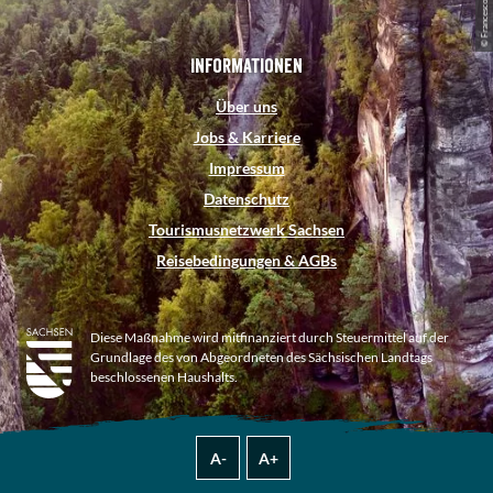
Informationen
Über uns
Jobs & Karriere
Impressum
Datenschutz
Tourismusnetzwerk Sachsen
Reisebedingungen & AGBs
Diese Maßnahme wird mitfinanziert durch Steuermittel auf der
Grundlage des von Abgeordneten des Sächsischen Landtags
beschlossenen Haushalts.
A-
A+