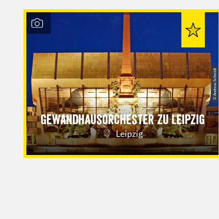
© Andreas Schmidt
Gewandhausorchester zu Leipzig
Leipzig