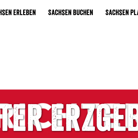
hsen erleben
Sachsen buchen
Sachsen pl
ter Erzge