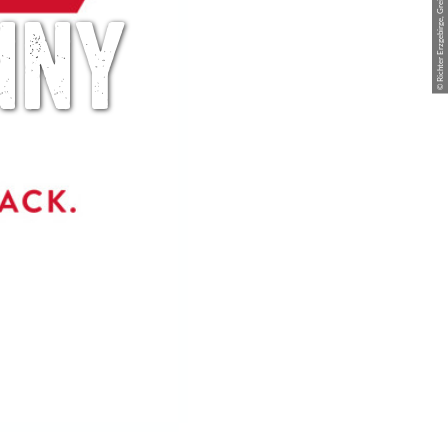
© Richter Erzgebirge, Greifensteinregion
nny