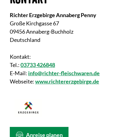
Richter Erzgebirge Annaberg Penny
Große Kirchgasse 67
09456 Annaberg-Buchholz
Deutschland
Kontakt:
Tel.:
03733 426848
E-Mail:
info@richter-fleischwaren.de
Webseite:
www.richtererzgebirge.de
Anreise planen