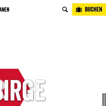
Buchen
anen
birge