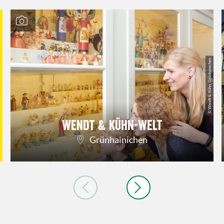
© Wendt & Kühn, Grünhainichen
Wendt & Kühn-Welt
Grünhainichen