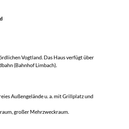
nd
ördlichen Vogtland. Das Haus verfügt über
ndbahn (Bahnhof Limbach).
eies Außengelände u. a. mit Grillplatz und
portraum, großer Mehrzweckraum.