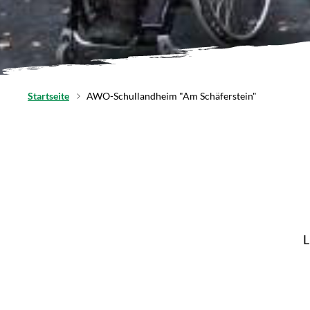
Startseite
AWO-Schullandheim "Am Schäferstein"
L