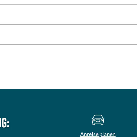
g:
Anreise planen