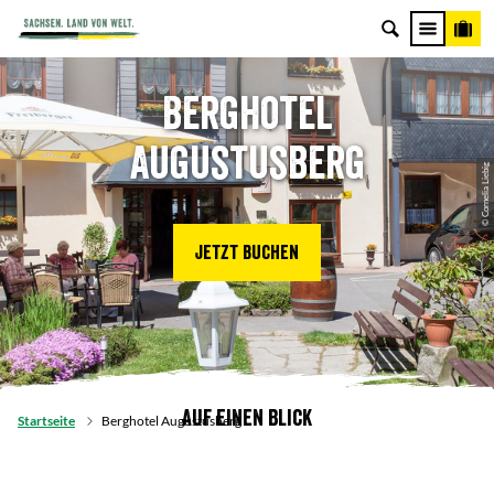
Berghotel
Augustusberg
© Cornelia Liebig
Jetzt buchen
Auf einen Blick
Startseite
Berghotel Augustusberg