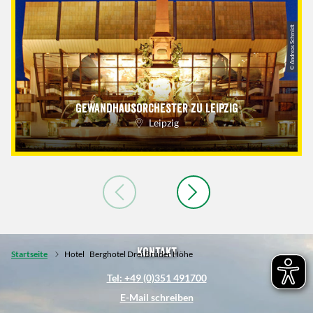
© Andreas Schmidt
Gewandhausorchester zu Leipzig
Leipzig
Kontakt
Startseite
Hotel
Berghotel Drei Brüder Höhe
Tel: +49 (0)351 491700
E-Mail schreiben