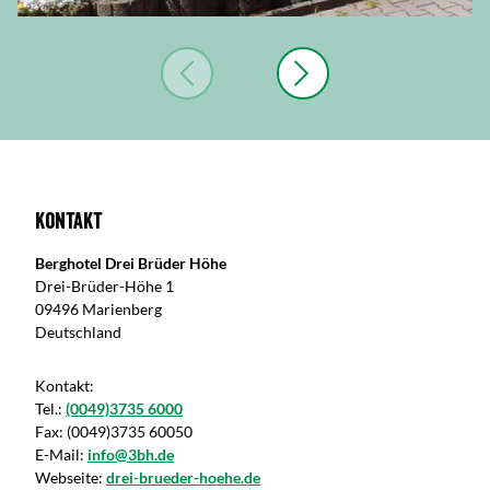
Kontakt
Berghotel Drei Brüder Höhe
Drei-Brüder-Höhe 1
09496 Marienberg
Deutschland
Kontakt:
Tel.:
(0049)3735 6000
Fax:
(0049)3735 60050
E-Mail:
info@3bh.de
Webseite:
drei-brueder-hoehe.de