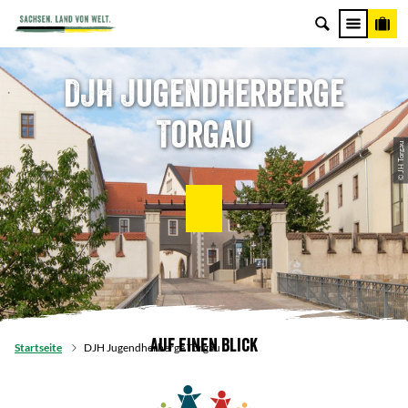
DJH Jugendherberge
Torgau
© JH Torgau
Auf einen Blick
Startseite
DJH Jugendherberge Torgau