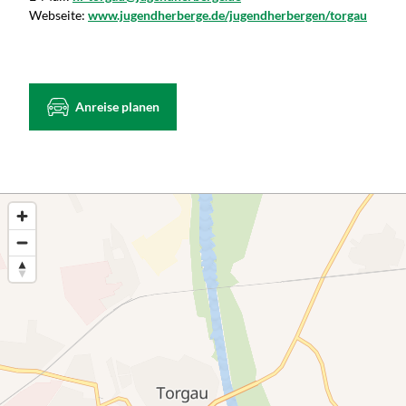
Webseite:
www.jugendherberge.de/jugendherbergen/torgau
Anreise planen