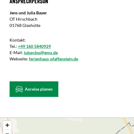
Ansprechperson
Jens und Julia Bayer
OT Hirschbach
01768 Glashütte
Kontakt:
Tel.:
+49 160 5840929
E-Mail:
jubay.bss@gmx.de
Webseite:
ferienhaus-pfaffenstein.de
Anreise planen