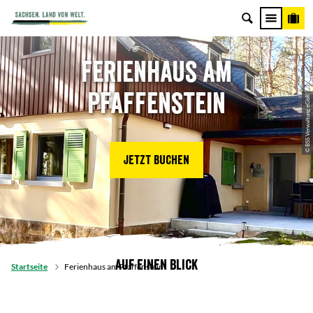
Ferienhaus am
Pfaffenstein
© BSS Verwaltung eGbR
Jetzt buchen
Auf einen Blick
Startseite
Ferienhaus am Pfaffenstein