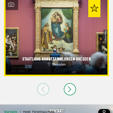
© Oliver Killig
Staatliche Kunstsammlungen Dresden
Dresden
Kontakt
Startseite
Hotel
Ferienhaus Hexe