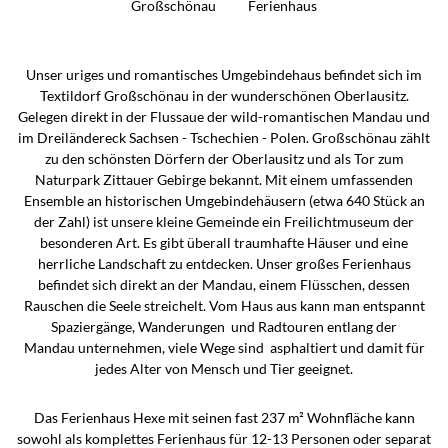
Großschönau
Ferienhaus
Unser uriges und romantisches Umgebindehaus befindet sich im
Textildorf Großschönau in der wunderschönen Oberlausitz.
Gelegen direkt in der Flussaue der wild-romantischen Mandau und
im Dreiländereck Sachsen - Tschechien - Polen. Großschönau zählt
zu den schönsten Dörfern der Oberlausitz und als Tor zum
Naturpark Zittauer Gebirge bekannt. Mit einem umfassenden
Ensemble an historischen Umgebindehäusern (etwa 640 Stück an
der Zahl) ist unsere kleine Gemeinde ein Freilichtmuseum der
besonderen Art. Es gibt überall traumhafte Häuser und eine
herrliche Landschaft zu entdecken. Unser großes Ferienhaus
befindet sich direkt an der Mandau, einem Flüsschen, dessen
Rauschen die Seele streichelt. Vom Haus aus kann man entspannt
Spaziergänge, Wanderungen und Radtouren entlang der
Mandau unternehmen, viele Wege sind asphaltiert und damit für
jedes Alter von Mensch und Tier geeignet.
Das Ferienhaus Hexe mit seinen fast 237 m² Wohnfläche kann
sowohl als komplettes Ferienhaus für 12-13 Personen oder separat