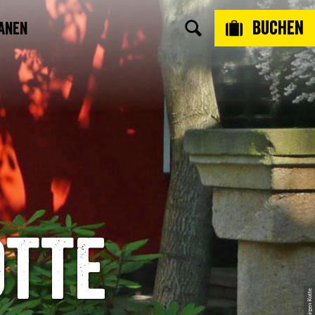
Buchen
anen
otte
© Jürgen Kotte