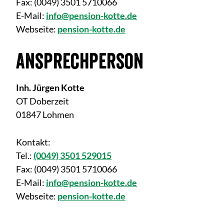
Fax:
(0049) 3501 5710066
E-Mail:
info@pension-kotte.de
Webseite:
pension-kotte.de
Ansprechperson
Inh. Jürgen Kotte
OT Doberzeit
01847 Lohmen
Kontakt:
Tel.:
(0049) 3501 529015
Fax:
(0049) 3501 5710066
E-Mail:
info@pension-kotte.de
Webseite:
pension-kotte.de