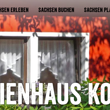
hsen erleben
Sachsen buchen
Sachsen pl
ienhaus K