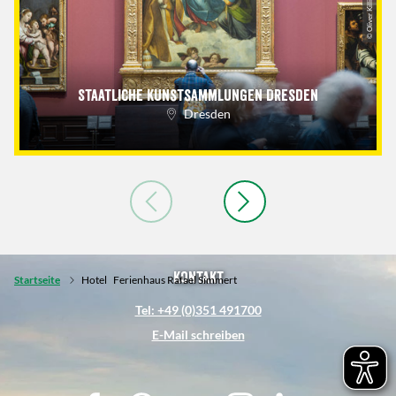
© Oliver Killig
Staatliche Kunstsammlungen Dresden
Dresden
Kontakt
Startseite
Hotel
Ferienhaus Rafael Simmert
Tel: +49 (0)351 491700
E-Mail schreiben