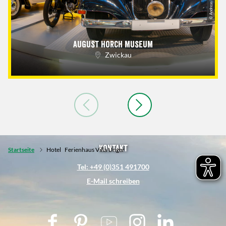
August Horch Museum
Zwickau
Kontakt
Startseite
Hotel
Ferienhaus Villa Unger
Tel: +49 (0)351 491700
E-Mail schreiben
F
P
Y
I
L