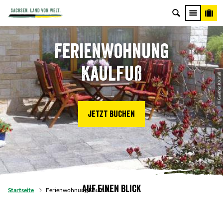
Ferienwohnung
Kaulfuß
© Gunther Kaulfuß
Jetzt buchen
Auf einen Blick
Startseite
Ferienwohnung Kaulfuß