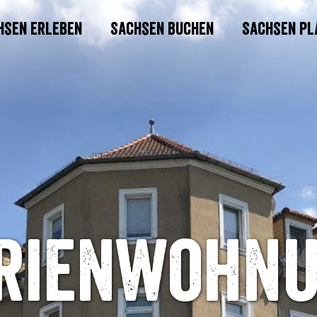
hsen erleben
Sachsen buchen
Sachsen pl
rienwohn