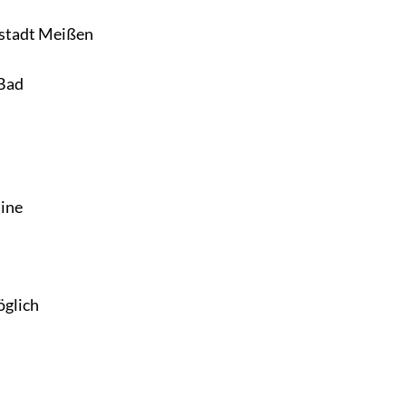
nstadt Meißen
 Bad
hine
öglich