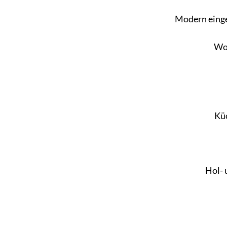
Modern einge
Woh
Küc
Hol- 