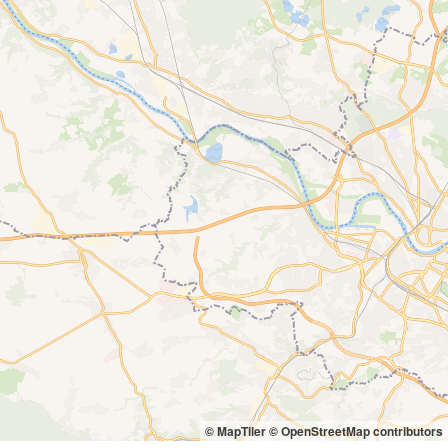
© MapTiler
© OpenStreetMap contributors