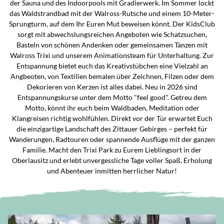
der Sauna und des Indoorpools mit Gradierwerk. Im Sommer lockt
das Waldstrandbad mit der Walross-Rutsche und einem 10-Meter-
Sprungturm, auf dem Ihr Euren Mut beweisen könnt. Der KidsClub
sorgt mit abwechslungsreichen Angeboten wie Schatzsuchen,
Basteln von schönen Andenken oder gemeinsamen Tänzen mit
Walross Trixi und unserem Animationsteam für Unterhaltung. Zur
Entspannung bietet euch das Kreativstübchen eine Vielzahl an
Angbeoten, von Textilien bemalen über Zeichnen, Filzen oder dem
Dekorieren von Kerzen ist alles dabei. Neu in 2026 sind
Entspannungskurse unter dem Motto "feel good". Getreu dem
Motto, könnt ihr euch beim Waldbaden, Meditation oder
Klangreisen richtig wohlfühlen. Direkt vor der Tür erwartet Euch
die einzigartige Landschaft des Zittauer Gebirges – perfekt für
Wanderungen, Radtouren oder spannende Ausflüge mit der ganzen
Familie. Macht den Trixi Park zu Eurem Lieblingsort in der
Oberlausitz und erlebt unvergessliche Tage voller Spaß, Erholung
und Abenteuer inmitten herrlicher Natur!